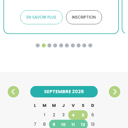
EN SAVOIR PLUS
INSCRIPTION
SEPTEMBRE 2026
L
M
M
J
V
S
D
1
2
3
4
5
6
7
8
9
10
11
12
13