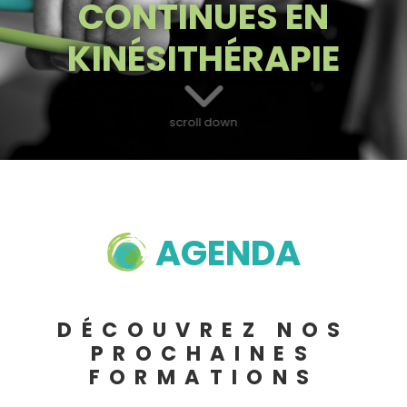
CONTINUES EN
KINÉSITHÉRAPIE
scroll down
AGENDA
DÉCOUVREZ NOS
PROCHAINES
FORMATIONS